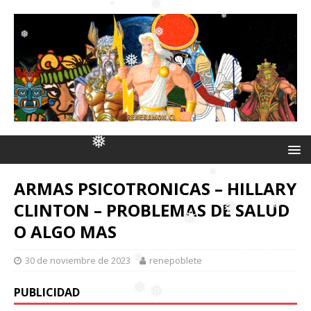
❅
❅
❅
❅
❅
❅
❅
❅
❅
ARMAS PSICOTRONICAS – HILLARY
❅
❅
CLINTON – PROBLEMAS DE SALUD
O ALGO MAS
❅
❅
❅
30 de noviembre de 2023
renepoblete
❅
❅
PUBLICIDAD
❅