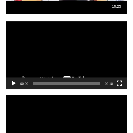
Reproductor
de
vídeo
00:00
02:10