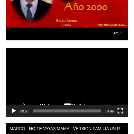
Reproductor
de
vídeo
00:00
04:49