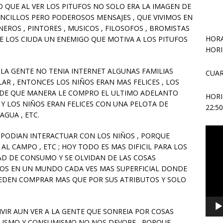
 QUE AL VER LOS PITUFOS NO SOLO ERA LA IMAGEN DE
ENCILLOS PERO PODEROSOS MENSAJES , QUE VIVIMOS EN
EROS , PINTORES , MUSICOS , FILOSOFOS , BROMISTAS
HORA
E LOS CIUDA UN ENEMIGO QUE MOTIVA A LOS PITUFOS
HORI
 LA GENTE NO TENIA INTERNET ALGUNAS FAMILIAS
CUAR
ULAR , ENTONCES LOS NIÑOS ERAN MAS FELICES , LOS
R DE QUE MANERA LE COMPRO EL ULTIMO ADELANTO
HOR
Y LOS NIÑOS ERAN FELICES CON UNA PELOTA DE
22:5
AGUA , ETC.
Repr
S PODIAN INTERACTUAR CON LOS NIÑOS , PORQUE
de
N AL CAMPO , ETC ; HOY TODO ES MAS DIFICIL PARA LOS
vídeo
AD DE CONSUMO Y SE OLVIDAN DE LAS COSAS
ADOS EN UN MUNDO CADA VES MAS SUPERFICIAL DONDE
UEDEN COMPRAR MAS QUE POR SUS ATRIBUTOS Y SOLO
IVIR AUN VER A LA GENTE QUE SONREIA POR COSAS
ALISMO Y CONSUMISMO NO NOS DEVORE , PORQUE