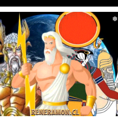
❅
❅
❅