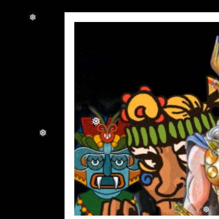
❅
❅
❅
❅
❅