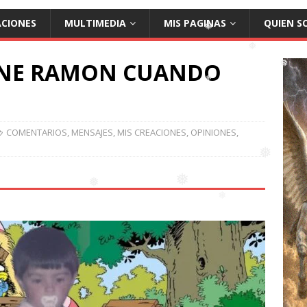
ACIONES
MULTIMEDIA
MIS PAGINAS
QUIEN S
RENE RAMON CUANDO
❅
❅
❅
❅
COMENTARIOS
,
MENSAJES
,
MIS CREACIONES
,
OPINIONES
,
❅
❅
❅
❅