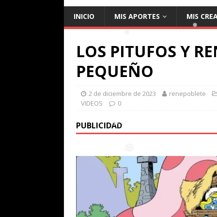
❅
INICIO
MIS APORTES
MIS CRE
❅
LOS PITUFOS Y 
❅
PEQUEÑO
❅
2 de diciembre de 2023
renepoblete
VIDEOS
0
PUBLICIDAD
❅