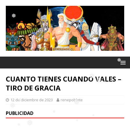
❅
❅
❅
❅
❅
❅
CUANTO TIENES CUANDO VALES –
❅
❅
TIRO DE GRACIA
❅
12 de diciembre de 2023
renepoblete
PUBLICIDAD
❅
❅