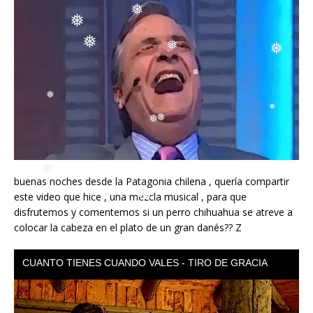
❅
❅
❅
❅
❅
❅
❅
❅
❅
❅
❅
❅
❅
❅
❅
❅
buenas noches desde la Patagonia chilena , quería compartir
este video que hice , una mezcla musical , para que
❅
❅
disfrutemos y comentemos si un perro chihuahua se atreve a
colocar la cabeza en el plato de un gran danés?? Z
❅