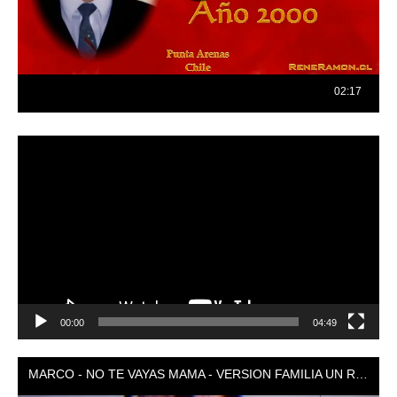
Reproductor
de
vídeo
00:00
04:49