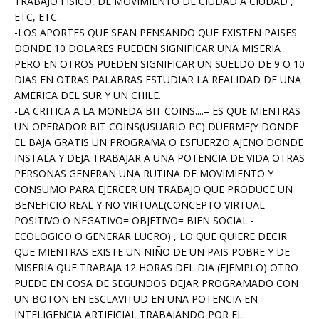
TRABAJO FISICO, DE MOVIMIENTO DE CIUDAD A CIUDAD ,
ETC, ETC.
-LOS APORTES QUE SEAN PENSANDO QUE EXISTEN PAISES
DONDE 10 DOLARES PUEDEN SIGNIFICAR UNA MISERIA
PERO EN OTROS PUEDEN SIGNIFICAR UN SUELDO DE 9 O 10
DIAS EN OTRAS PALABRAS ESTUDIAR LA REALIDAD DE UNA
AMERICA DEL SUR Y UN CHILE.
-LA CRITICA A LA MONEDA BIT COINS....= ES QUE MIENTRAS
UN OPERADOR BIT COINS(USUARIO PC) DUERME(Y DONDE
EL BAJA GRATIS UN PROGRAMA O ESFUERZO AJENO DONDE
INSTALA Y DEJA TRABAJAR A UNA POTENCIA DE VIDA OTRAS
PERSONAS GENERAN UNA RUTINA DE MOVIMIENTO Y
CONSUMO PARA EJERCER UN TRABAJO QUE PRODUCE UN
BENEFICIO REAL Y NO VIRTUAL(CONCEPTO VIRTUAL
POSITIVO O NEGATIVO= OBJETIVO= BIEN SOCIAL -
ECOLOGICO O GENERAR LUCRO) , LO QUE QUIERE DECIR
QUE MIENTRAS EXISTE UN NIÑO DE UN PAIS POBRE Y DE
MISERIA QUE TRABAJA 12 HORAS DEL DIA (EJEMPLO) OTRO
PUEDE EN COSA DE SEGUNDOS DEJAR PROGRAMADO CON
UN BOTON EN ESCLAVITUD EN UNA POTENCIA EN
INTELIGENCIA ARTIFICIAL TRABAJANDO POR EL.