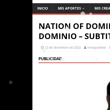
❅
INICIO
MIS APORTES
MIS CRE
❅
NATION OF DOMI
❅
DOMINIO – SUBT
❅
❅
12 de diciembre de 2023
renepoblete
❅
PUBLICIDAD
❅
❅
❅