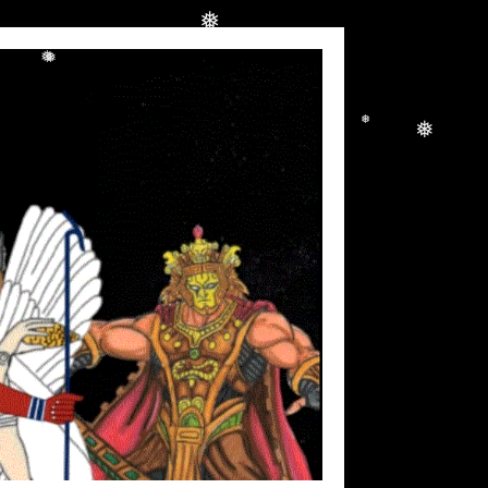
❅
❅
❅
❅
❅
❅