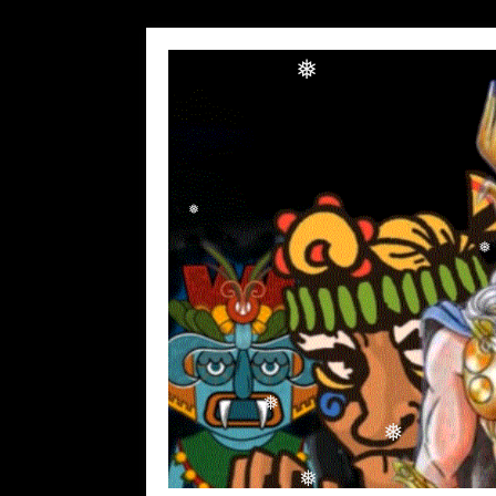
❅
❅
❅
❅
❅