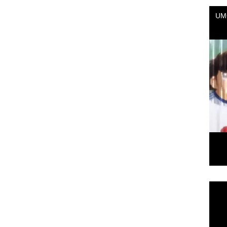
Repr
de
vídeo