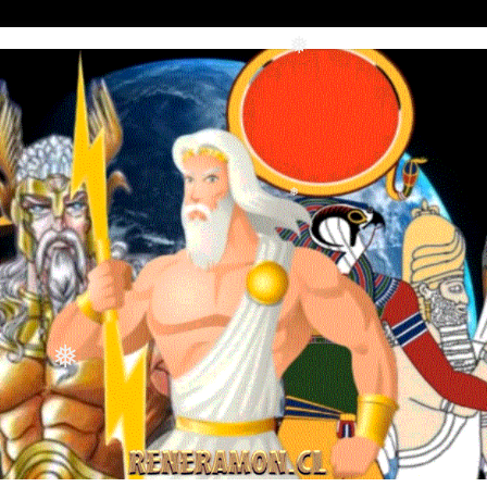
❅
❅
❅