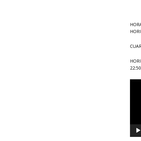
HORA
HORI
CUAR
HOR
22:5
Repr
de
vídeo