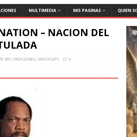
ACIONES
MULTIMEDIA
MIS PAGINAS
QUIEN S
NATION – NACION DEL
ITULADA
❅
❅
MIS CREACIONES
,
VIDEOCLIPS
0
❅
❅
❅