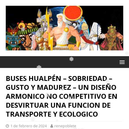
❅
❅
❅
❅
❅
❅
BUSES HUALPÉN – SOBRIEDAD –
❅
GUSTO Y MADUREZ – UN DISEÑO
❅
❅
ARMONICO NO COMPETITIVO EN
DESVIRTUAR UNA FUNCION DE
❅
TRANSPORTE Y ECOLOGICO
❅
❅
❅
1 de febrero de 2024
renepoblete