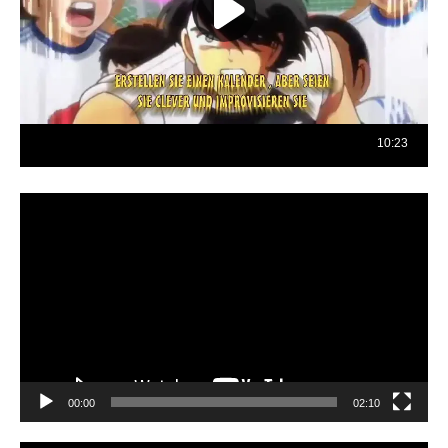
Reproductor
de
vídeo
00:00
02:10