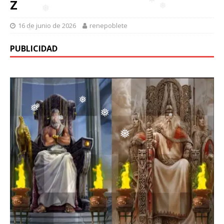
Z
❅
❅
❅
16 de junio de 2026
renepoblete
❅
❅
❅
❅
❅
PUBLICIDAD
❅
❅
❅
❅
❅
❅
❅
❅
❅