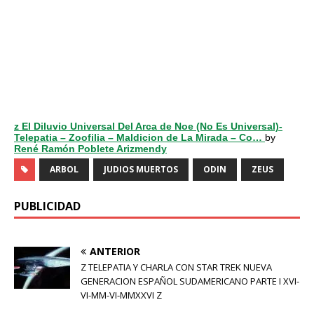
z El Diluvio Universal Del Arca de Noe (No Es Universal)-
Telepatia – Zoofilia – Maldicion de La Mirada – Co…
by
René Ramón Poblete Arizmendy
ARBOL
JUDIOS MUERTOS
ODIN
ZEUS
PUBLICIDAD
ANTERIOR
Z TELEPATIA Y CHARLA CON STAR TREK NUEVA
GENERACION ESPAÑOL SUDAMERICANO PARTE I XVI-
VI-MM-VI-MMXXVI Z