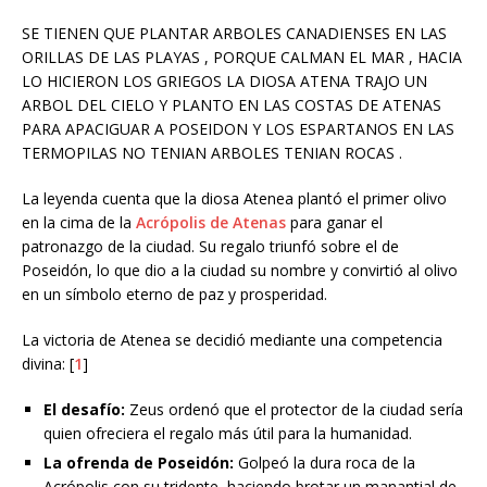
SE TIENEN QUE PLANTAR ARBOLES CANADIENSES EN LAS
ORILLAS DE LAS PLAYAS , PORQUE CALMAN EL MAR , HACIA
LO HICIERON LOS GRIEGOS LA DIOSA ATENA TRAJO UN
ARBOL DEL CIELO Y PLANTO EN LAS COSTAS DE ATENAS
PARA APACIGUAR A POSEIDON Y LOS ESPARTANOS EN LAS
TERMOPILAS NO TENIAN ARBOLES TENIAN ROCAS .
La leyenda cuenta que la diosa Atenea plantó el primer olivo
en la cima de la
Acrópolis de Atenas
para ganar el
patronazgo de la ciudad. Su regalo triunfó sobre el de
Poseidón, lo que dio a la ciudad su nombre y convirtió al olivo
en un símbolo eterno de paz y prosperidad.
La victoria de Atenea se decidió mediante una competencia
divina: [
1
]
El desafío:
Zeus ordenó que el protector de la ciudad sería
quien ofreciera el regalo más útil para la humanidad.
La ofrenda de Poseidón:
Golpeó la dura roca de la
Acrópolis con su tridente, haciendo brotar un manantial de