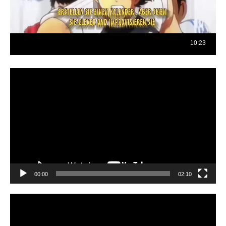
Reproductor
de
vídeo
00:00
02:10