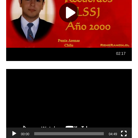
Reproductor
de
vídeo
00:00
04:49