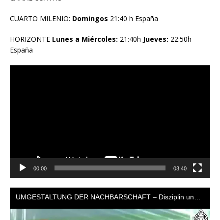
CUARTO MILENIO:
Domingos
21:40 h España
HORIZONTE
Lunes a Miércoles:
21:40h
Jueves:
22:50h
España
Reproductor
de
vídeo
00:00
03:40