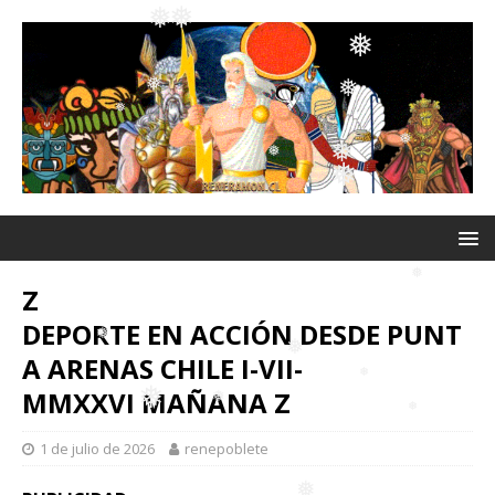
❅
❅
❅
❅
❅
❅
❅
❅
❅
❅
❅
❅
❅
❅
❅
Z
❅
DEPORTE EN ACCIÓN DESDE PUNT
A ARENAS CHILE I-VII-
❅
MMXXVI MAÑANA Z
❅
❅
1 de julio de 2026
renepoblete
❅
❅