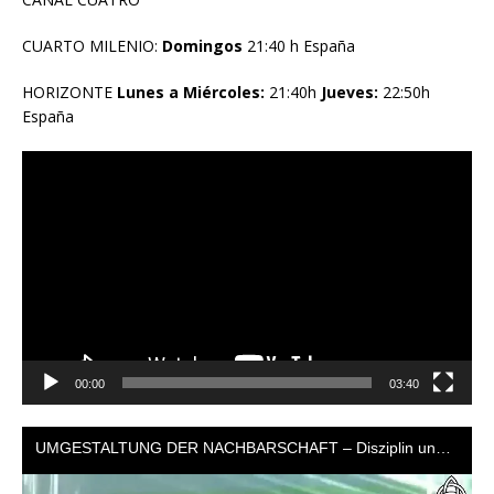
CUARTO MILENIO:
Domingos
21:40 h España
HORIZONTE
Lunes a Miércoles:
21:40h
Jueves:
22:50h
España
Reproductor
de
vídeo
00:00
03:40