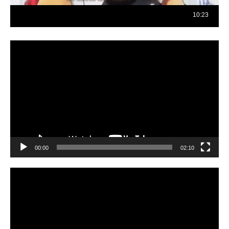
Reproductor
de
vídeo
00:00
02:10