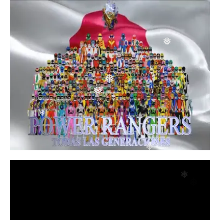
❅
❅
❅
❅
❅
❅