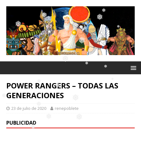
❅
❅
❅
❅
❅
❅
❅
❅
❅
❅
❅
❅
❅
POWER RANGERS – TODAS LAS
❅
❅
GENERACIONES
❅
23 de julio de 2020
renepoblete
❅
❅
❅
❅
❅
PUBLICIDAD
❅
❅
❅