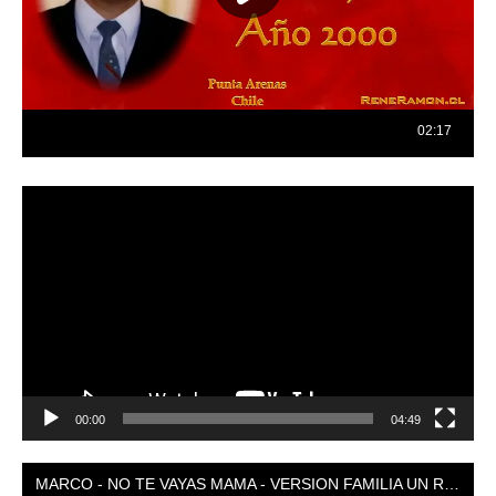
Reproductor
de
vídeo
00:00
04:49